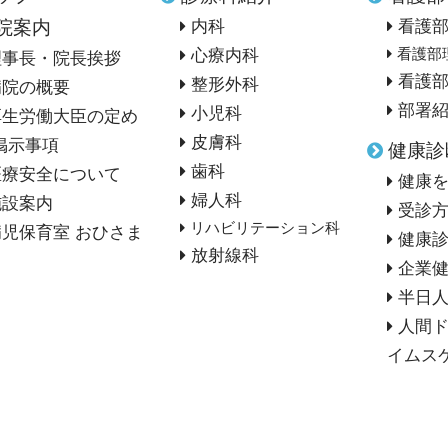
院案内
内科
看護
心療内科
看護部
理事長・院長挨拶
看護
整形外科
病院の概要
部署
小児科
厚生労働大臣の定め
皮膚科
掲示事項
健康診
歯科
医療安全について
健康
婦人科
施設案内
受診
リハビリテーション科
病児保育室 おひさま
健康
放射線科
企業
半日
人間
イムス