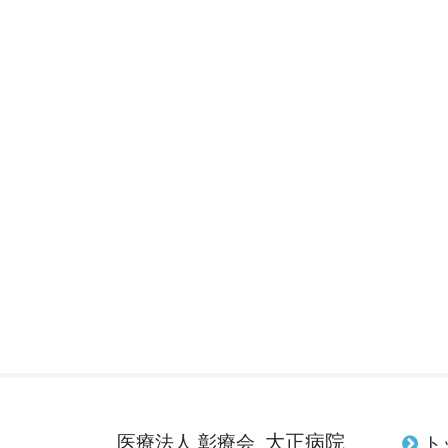
大正病院
医療法人 彰療会
ト