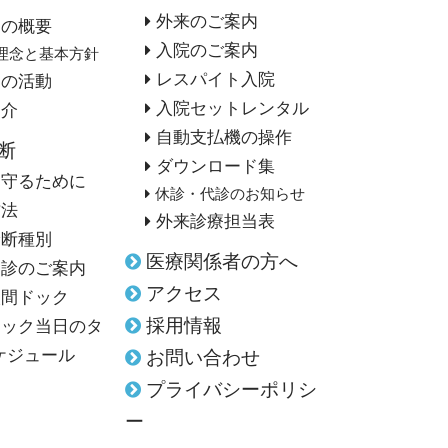
外来のご案内
部の概要
入院のご案内
理念と基本方針
レスパイト入院
部の活動
入院セットレンタル
紹介
自動支払機の操作
断
ダウンロード集
を守るために
休診・代診のお知らせ
方法
外来診療担当表
診断種別
医療関係者の方へ
健診のご案内
アクセス
人間ドック
採用情報
ドック当日のタ
ケジュール
お問い合わせ
プライバシーポリシ
ー