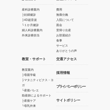
産科診療案内
費用
妊婦健診
無痛分娩
4D超音波
入院について
１か月健診
面会
婦人科診療案内
里帰り出産
外来診療担当
お部屋紹介
食事
サービス
ありがとうの声
教室・サポート
交通アクセス
教室案内
採用情報
母親学級
マタニティビクス・ヨ
ガ
プライバシーポリシー
産後バレエ
助産師によるサポート
サイトポリシー
産後ケア
母乳外来